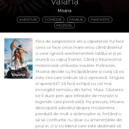
Vaiana
Moana
AVENTURI
COMEDIE
FAMILIE
FANTASTIC
MUZICAL
Fiica de șaisprezece ani a căpeteniei Tui face
ceea ce face orice mare erou când destinul
o cere: ignoră avertismentele tatălui ei și se
aruncă cu capul înainte. Când o întunecime
misterioasă otrăvește insulele Polineziei,
Moana decide cu încăpățânare și curaj că ea
este cea care trebuie să o oprească. Singura
ei speranță? Să facă echipă cu cel mai
incorigibil semizeu din lume, Maui. Căutarea
lor îi duce prin ape infestate de monștri și
legende care prind viață. Pe parcurs, Moana
descoperă adevărul despre moștenirea
pierdută de mult a strămoșilor ei, forțând-o
să se confrunte nu doar cu amenințările din
jurul ei, ci și cu liderul care este destinată să