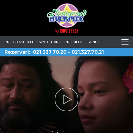
PROGRAM
IN CURAND
CARD
PROMOTII
CARIERE
Rezervari:
021.327.70.20
-
021.327.70.21