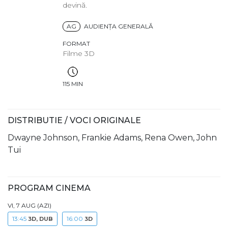
devină.
AG
AUDIENŢA GENERALĂ
FORMAT
Filme 3D
115 MIN
DISTRIBUTIE / VOCI ORIGINALE
Dwayne Johnson, Frankie Adams, Rena Owen, John
Tui
PROGRAM CINEMA
VI, 7 AUG (AZI)
13:45
16:00
3D, DUB
3D